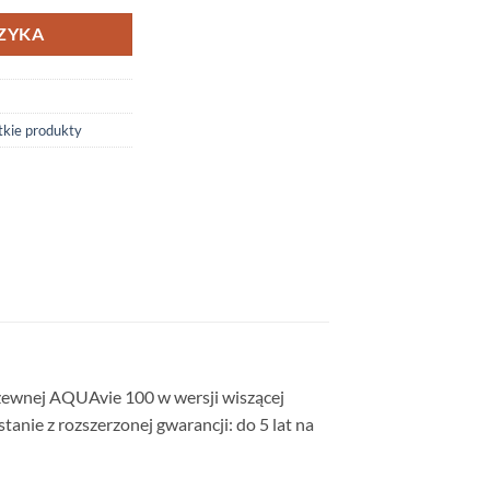
ZYKA
kie produkty
zewnej AQUAvie 100 w wersji wiszącej
nie z rozszerzonej gwarancji: do 5 lat na