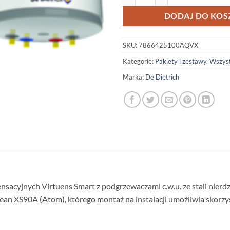
DODAJ DO KOS
SKU:
7866425100AQVX
Kategorie:
Pakiety i zestawy
,
Wszyst
Marka:
De Dietrich
acyjnych Virtuens Smart z podgrzewaczami c.w.u. ze stali nierd
an XS90A (Atom), którego montaż na instalacji umożliwia skorzysta