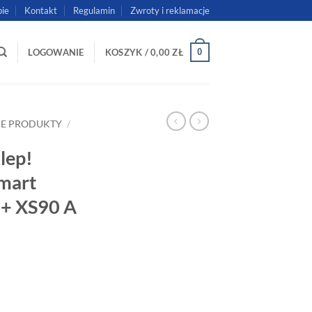
pie
Kontakt
Regulamin
Zwroty i reklamacje
0
LOGOWANIE
KOSZYK /
0,00
ZŁ
IE PRODUKTY
/
lep!
Smart
+ XS90 A
t Virtuens Smart 15/AQUAvie 100 + XS90 A 16,3 kW