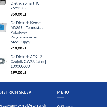
Dietrich Smart TC
7691375
850,00
zł
De Dietrich iSense
AD289 – Termostat
Pokojowy
Programowalny,
Modułujący
710,00
zł
De Dietrich AD212 –
Czujnik C.W.U. 2,5 m |
100000030
199,00
zł
DIETRICH SKLEP
MENU
ryzowany Sklep De Dietrich
O Sklepie