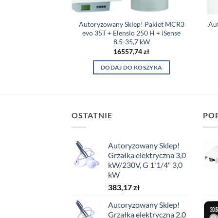
klep! Pakiet MCR3
Autoryzowany Sklep! Pakiet MCR3
Au
nse 6,1-15,8 kW
evo 35T + Elensio 250 H + iSense
8,5-35,7 kW
8,93
zł
16557,74
zł
O KOSZYKA
DODAJ DO KOSZYKA
OSTATNIE
PO
Autoryzowany Sklep!
Grzałka elektryczna 3,0
kW/230V, G 1'1/4" 3,0
kW
383,17
zł
Autoryzowany Sklep!
Grzałka elektryczna 2,0