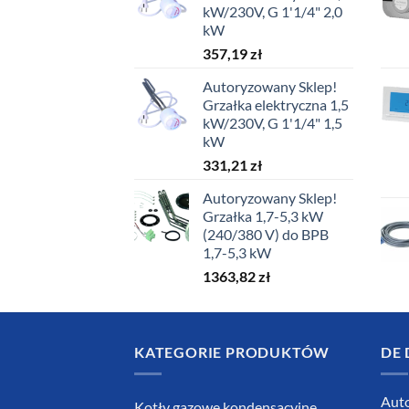
kW/230V, G 1'1/4" 2,0
kW
357,19
zł
Autoryzowany Sklep!
Grzałka elektryczna 1,5
kW/230V, G 1'1/4" 1,5
kW
331,21
zł
Autoryzowany Sklep!
Grzałka 1,7-5,3 kW
(240/380 V) do BPB
1,7-5,3 kW
1363,82
zł
KATEGORIE PRODUKTÓW
DE 
Auto
Kotły gazowe kondensacyjne