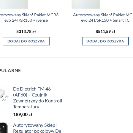
toryzowany Sklep! Pakiet MCR3
Autoryzowany Sklep! Pakiet M
evo 24T/SR150 + iSense
evo 24T/SR150 + Smart TC
8313,78
zł
8511,59
zł
DODAJ DO KOSZYKA
DODAJ DO KOSZYKA
PULARNE
De Dietrich FM 46
(AF60) – Czujnik
Zewnętrzny do Kontroli
Temperatury
189,00
zł
Autoryzowany Sklep!
Regulator pokojowy De