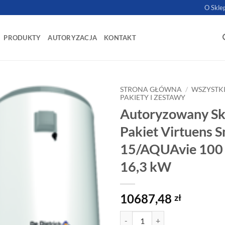
O Skle
PRODUKTY
AUTORYZACJA
KONTAKT
STRONA GŁÓWNA
/
WSZYSTK
PAKIETY I ZESTAWY
Autoryzowany Sk
Pakiet Virtuens 
15/AQUAvie 100 
16,3 kW
10687,48
zł
ilość Autoryzowany Sklep! Pakie