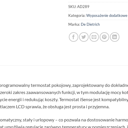
SKU:
AD289
Kategoria:
Wyposażenie dodatkowe
Marka:
De Dietrich
programowalny termostat pokojowy, zaprojektowany do dokład
szeroki zakres zaawansowanych funkcji, w tym modulację mocy ko
cie energii i redukując koszty. Termostat iSense jest kompatybilny
tlaczem LCD sprawia, że obsługa jest prosta i przyjemna.
automatyczny, stały i urlopowy – co pozwala na dostosowanie ha
umożliwia regulację zarówno temperatury w pomieszczeniach, jak