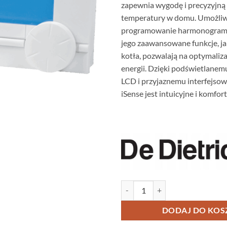
zapewnia wygodę i precyzyjną
temperatury w domu. Umożliw
programowanie harmonogramu
jego zaawansowane funkcje, j
kotła, pozwalają na optymaliza
energii. Dzięki podświetlane
LCD i przyjaznemu interfejsow
iSense jest intuicyjne i komfor
ilość De Dietrich iSense AD289 
DODAJ DO KOS