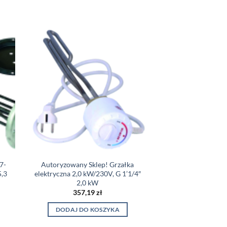
7-
Autoryzowany Sklep! Grzałka
5,3
elektryczna 2,0 kW/230V, G 1’1/4″
2,0 kW
357,19
zł
DODAJ DO KOSZYKA