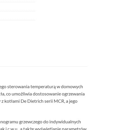
nego sterowania temperaturą w domowych
tła, co umożliwia dostosowanie ogrzewania
 z kotłami De Dietrich serii MCR, a jego
rmonogramu grzewczego do indywidualnych
 i c.w.u., a także wyświetlanie parametrów