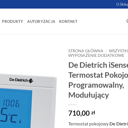
O Skle
PRODUKTY
AUTORYZACJA
KONTAKT
STRONA GŁÓWNA
/
WSZYSTK
WYPOSAŻENIE DODATKOWE
De Dietrich iSen
Termostat Pokoj
Programowalny,
Modułujący
710,00
zł
Termostat pokojowy
De Dietr