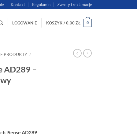
pie
Kontakt
Regulamin
Zwroty i reklamacje
0
LOGOWANIE
KOSZYK /
0,00
ZŁ
IE PRODUKTY
/
se AD289 –
owy
ich iSense AD289