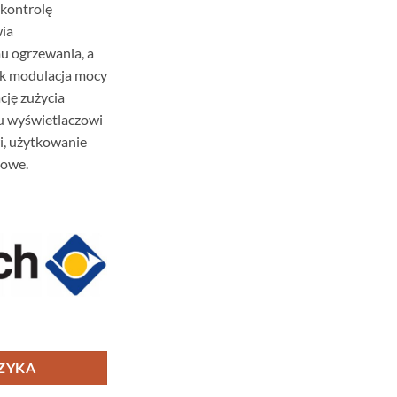
 kontrolę
ia
 ogrzewania, a
ak modulacja mocy
cję zużycia
mu wyświetlaczowi
i, użytkowanie
towe.
– Termostat Pokojowy Programowalny, Modułujący
ZYKA