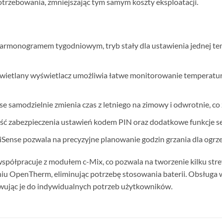
trzebowania, zmniejszając tym samym koszty eksploatacji.
harmonogramem tygodniowym, tryb stały dla ustawienia jednej tem
świetlany wyświetlacz umożliwia łatwe monitorowanie temperatur
nse samodzielnie zmienia czas z letniego na zimowy i odwrotnie, c
ść zabezpieczenia ustawień kodem PIN oraz dodatkowe funkcje se
 iSense pozwala na precyzyjne planowanie godzin grzania dla ogrz
współpracuje z modułem c-Mix, co pozwala na tworzenie kilku str
aniu OpenTherm, eliminując potrzebę stosowania baterii. Obsługa 
owując je do indywidualnych potrzeb użytkowników.