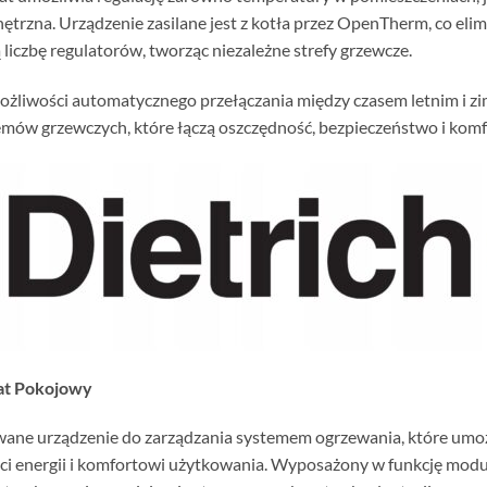
ętrzna. Urządzenie zasilane jest z kotła przez OpenTherm, co elimi
czbę regulatorów, tworząc niezależne strefy grzewcze.
 możliwości automatycznego przełączania między czasem letnim i 
emów grzewczych, które łączą oszczędność, bezpieczeństwo i komf
tat Pokojowy
ane urządzenie do zarządzania systemem ogrzewania, które umoż
ci energii i komfortowi użytkowania. Wyposażony w funkcję modul