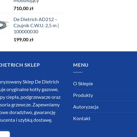
Modułujący
710,00
zł
De Dietrich AD212 –
Czujnik C.W.U. 2,5 m |
100000030
199,00
zł
DIETRICH SKLEP
MENU
ryzowany Sklep De Dietrich
O Sklepie
uje oryginalne kotły gazowe,
Produkty
y ciepła, podgrzewacze oraz
soria grzewcze. Zapewniamy
Autoryzacja
owe doradztwo, gwarancję
Kontakt
ucenta i szybką dostawę.