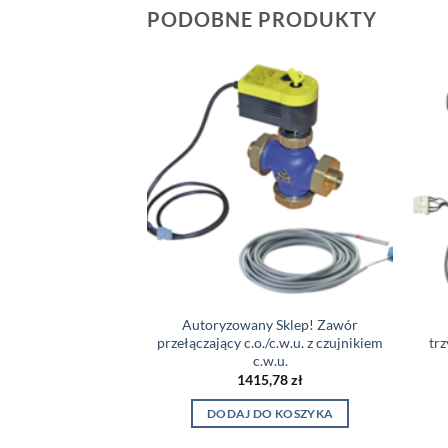
PODOBNE PRODUKTY
 Sklep! Grzałka
Autoryzowany Sklep! Zawór
 kW/230V, G 1’1/4″
przełączający c.o./c.w.u. z czujnikiem
tr
5 kW
c.w.u.
,21
zł
1415,78
zł
O KOSZYKA
DODAJ DO KOSZYKA