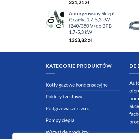
331,21
zł
Autoryzowany Sklep!
Grzałka 1,7-5,3 kW
(240/380 V) do BPB
1,7-5,3 kW
1363,82
zł
KATEGORIE PRODUKTÓW
DE 
Auto
Kotły gazowe kondensacyjne
ofer
Pakiety i zestawy
pomp
akce
Podgrzewacze c.w.u.
fach
Pompy ciepła
prod
Wszystkie produkty