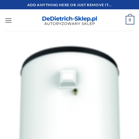
Przewiń
ADD ANYTHING HERE OR JUST REMOVE IT...
do
zawartości
0