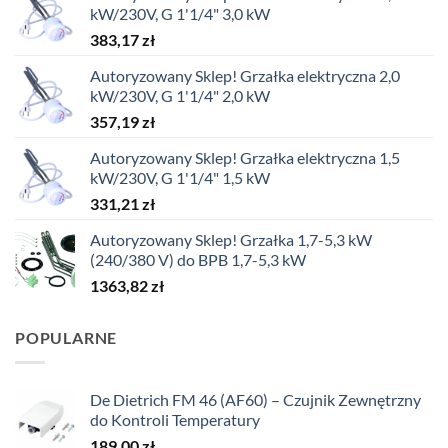
kW/230V, G 1'1/4" 3,0 kW
383,17
zł
Autoryzowany Sklep! Grzałka elektryczna 2,0
kW/230V, G 1'1/4" 2,0 kW
357,19
zł
Autoryzowany Sklep! Grzałka elektryczna 1,5
kW/230V, G 1'1/4" 1,5 kW
331,21
zł
Autoryzowany Sklep! Grzałka 1,7-5,3 kW
(240/380 V) do BPB 1,7-5,3 kW
1363,82
zł
POPULARNE
De Dietrich FM 46 (AF60) – Czujnik Zewnętrzny
do Kontroli Temperatury
189,00
zł