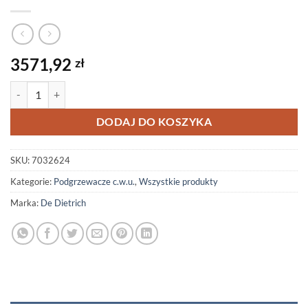
3571,92
zł
ilość Autoryzowany Sklep! AQUAvie 100 Podgrzewacz c.w.u. ze stali 
DODAJ DO KOSZYKA
SKU:
7032624
Kategorie:
Podgrzewacze c.w.u.
,
Wszystkie produkty
Marka:
De Dietrich