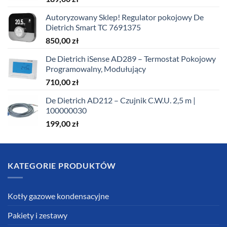
Autoryzowany Sklep! Regulator pokojowy De
Dietrich Smart TC 7691375
850,00
zł
De Dietrich iSense AD289 – Termostat Pokojowy
Programowalny, Modułujący
710,00
zł
De Dietrich AD212 – Czujnik C.W.U. 2,5 m |
100000030
199,00
zł
KATEGORIE PRODUKTÓW
Kotły gazowe kondensacyjne
Pakiety i zestawy