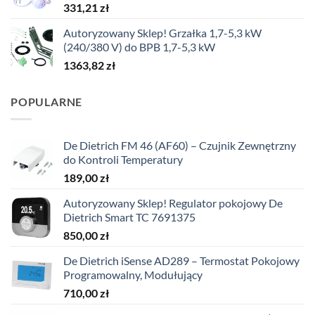
331,21
zł
Autoryzowany Sklep! Grzałka 1,7-5,3 kW
(240/380 V) do BPB 1,7-5,3 kW
1363,82
zł
POPULARNE
De Dietrich FM 46 (AF60) – Czujnik Zewnętrzny
do Kontroli Temperatury
189,00
zł
Autoryzowany Sklep! Regulator pokojowy De
Dietrich Smart TC 7691375
850,00
zł
De Dietrich iSense AD289 – Termostat Pokojowy
Programowalny, Modułujący
710,00
zł