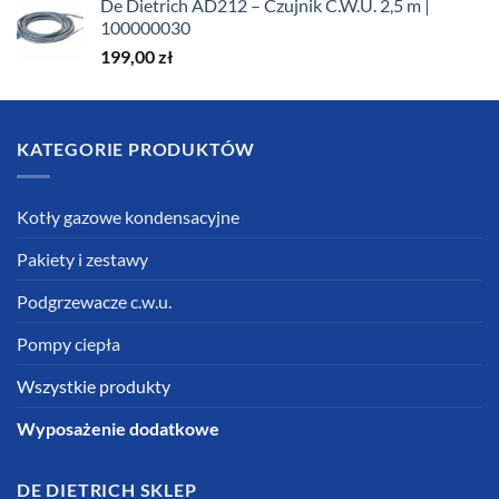
De Dietrich AD212 – Czujnik C.W.U. 2,5 m |
100000030
199,00
zł
KATEGORIE PRODUKTÓW
Kotły gazowe kondensacyjne
Pakiety i zestawy
Podgrzewacze c.w.u.
Pompy ciepła
Wszystkie produkty
Wyposażenie dodatkowe
DE DIETRICH SKLEP