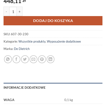
448,11
zł
ilość Autoryzowany Sklep! Grzałka do SR..MG 3,0 kW/230V 6/4"
DODAJ DO KOSZYKA
SKU:
607-30-230
Kategorie:
Wszystkie produkty
,
Wyposażenie dodatkowe
Marka:
De Dietrich
INFORMACJE DODATKOWE
WAGA
0,1 kg