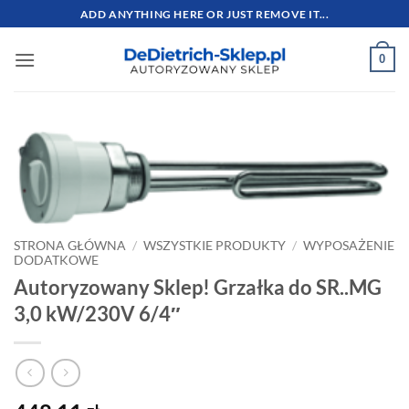
Przewiń
ADD ANYTHING HERE OR JUST REMOVE IT...
do
zawartości
0
STRONA GŁÓWNA
/
WSZYSTKIE PRODUKTY
/
WYPOSAŻENIE
DODATKOWE
Autoryzowany Sklep! Grzałka do SR..MG
3,0 kW/230V 6/4″