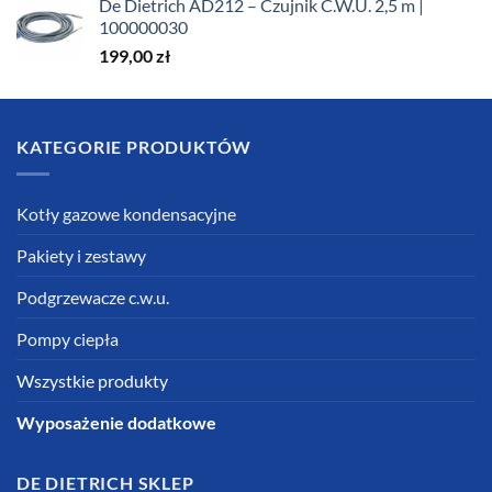
De Dietrich AD212 – Czujnik C.W.U. 2,5 m |
100000030
199,00
zł
KATEGORIE PRODUKTÓW
Kotły gazowe kondensacyjne
Pakiety i zestawy
Podgrzewacze c.w.u.
Pompy ciepła
Wszystkie produkty
Wyposażenie dodatkowe
DE DIETRICH SKLEP