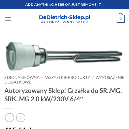
Przewiń
ADD ANYTHING HERE OR JUST REMOVE IT...
do
zawartości
0
STRONA GŁÓWNA
/
WSZYSTKIE PRODUKTY
/
WYPOSAŻENIE
DODATKOWE
Autoryzowany Sklep! Grzałka do SR..MG,
SRK..MG 2,0 kW/230V 6/4″