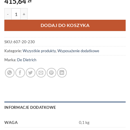
415,64
zł
ilość Autoryzowany Sklep! Grzałka do SR..MG, SRK..MG 2,0 kW/230V
DODAJ DO KOSZYKA
SKU:
607-20-230
Kategorie:
Wszystkie produkty
,
Wyposażenie dodatkowe
Marka:
De Dietrich
INFORMACJE DODATKOWE
WAGA
0,1 kg