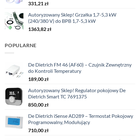
331,21
zł
Autoryzowany Sklep! Grzałka 1,7-5,3 kW
(240/380 V) do BPB 1,7-5,3 kW
1363,82
zł
POPULARNE
De Dietrich FM 46 (AF60) – Czujnik Zewnętrzny
do Kontroli Temperatury
189,00
zł
Autoryzowany Sklep! Regulator pokojowy De
Dietrich Smart TC 7691375
850,00
zł
De Dietrich iSense AD289 – Termostat Pokojowy
Programowalny, Modułujący
710,00
zł