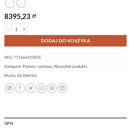
8395,23
zł
ilość Autoryzowany Sklep! Pakiet MCR3 evo 15T/SR100 + Smart TC
DODAJ DO KOSZYKA
SKU:
7716669100TC
Kategorie:
Pakiety i zestawy
,
Wszystkie produkty
Marka:
De Dietrich
OPIS