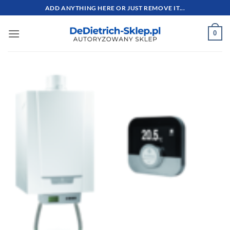
Przewiń
ADD ANYTHING HERE OR JUST REMOVE IT...
do
zawartości
0