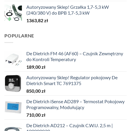
Autoryzowany Sklep! Grzałka 1,7-5,3 kW
(240/380 V) do BPB 1,7-5,3 kW
1363,82
zł
POPULARNE
De Dietrich FM 46 (AF60) – Czujnik Zewnętrzny
do Kontroli Temperatury
189,00
zł
Autoryzowany Sklep! Regulator pokojowy De
Dietrich Smart TC 7691375
850,00
zł
De Dietrich iSense AD289 – Termostat Pokojowy
Programowalny, Modułujący
710,00
zł
De Dietrich AD212 – Czujnik C.W.U. 2,5 m |