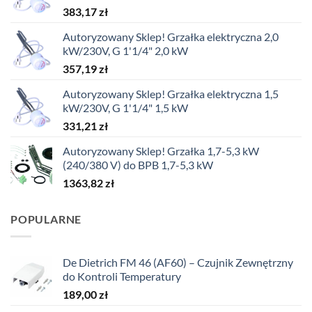
383,17
zł
Autoryzowany Sklep! Grzałka elektryczna 2,0
kW/230V, G 1'1/4" 2,0 kW
357,19
zł
Autoryzowany Sklep! Grzałka elektryczna 1,5
kW/230V, G 1'1/4" 1,5 kW
331,21
zł
Autoryzowany Sklep! Grzałka 1,7-5,3 kW
(240/380 V) do BPB 1,7-5,3 kW
1363,82
zł
POPULARNE
De Dietrich FM 46 (AF60) – Czujnik Zewnętrzny
do Kontroli Temperatury
189,00
zł