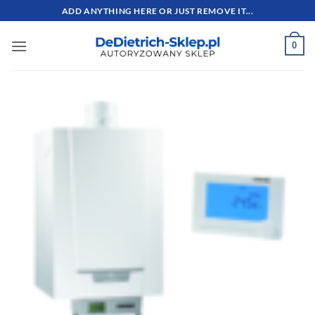
Przewiń
ADD ANYTHING HERE OR JUST REMOVE IT...
do
zawartości
0