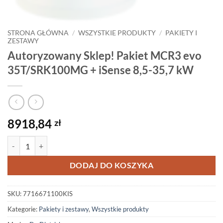
STRONA GŁÓWNA
/
WSZYSTKIE PRODUKTY
/
PAKIETY I
ZESTAWY
Autoryzowany Sklep! Pakiet MCR3 evo
35T/SRK100MG + iSense 8,5-35,7 kW
8918,84
zł
ilość Autoryzowany Sklep! Pakiet MCR3 evo 35T/SRK100MG + iSense
DODAJ DO KOSZYKA
SKU:
7716671100KIS
Kategorie:
Pakiety i zestawy
,
Wszystkie produkty