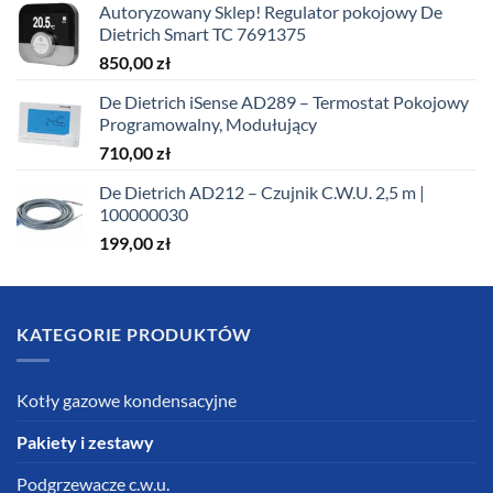
Autoryzowany Sklep! Regulator pokojowy De
Dietrich Smart TC 7691375
850,00
zł
De Dietrich iSense AD289 – Termostat Pokojowy
Programowalny, Modułujący
710,00
zł
De Dietrich AD212 – Czujnik C.W.U. 2,5 m |
100000030
199,00
zł
KATEGORIE PRODUKTÓW
Kotły gazowe kondensacyjne
Pakiety i zestawy
Podgrzewacze c.w.u.