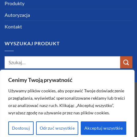
Produkty
Autoryzacja
Kontakt
WYSZUKAJ PRODUKT
Szukaj:
Cenimy Twoją prywatność
Używamy plików cookies, aby poprawić Twoje doświadczenie
przeglądania, wyświetlać spersonalizowane reklamy lub treści
oraz analizować nasz ruch. Klikając „Akceptuj wszystko”,
wyrażasz zgodę na używanie przez nas plików cookies.
O SKLEPIE
KONTAKT
REGULAMIN
ZWROTY I REKLAMACJE
Dostosuj
Odrzuć wszystkie
Akceptuj wszystkie
Copyright 2026 ©
DeDietrich-Sklep.pl