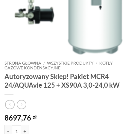
STRONA GŁÓWNA
/
WSZYSTKIE PRODUKTY
/
KOTŁY
GAZOWE KONDENSACYJNE
Autoryzowany Sklep! Pakiet MCR4
24/AQUAvie 125 + XS90A 3,0-24,0 kW
8697,76
zł
ilość Autoryzowany Sklep! Pakiet MCR4 24/AQUAvie 125 + XS90A 3