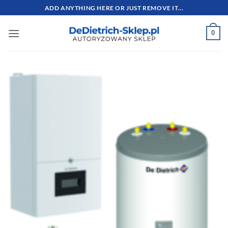
Przewiń
ADD ANYTHING HERE OR JUST REMOVE IT...
do
zawartości
0