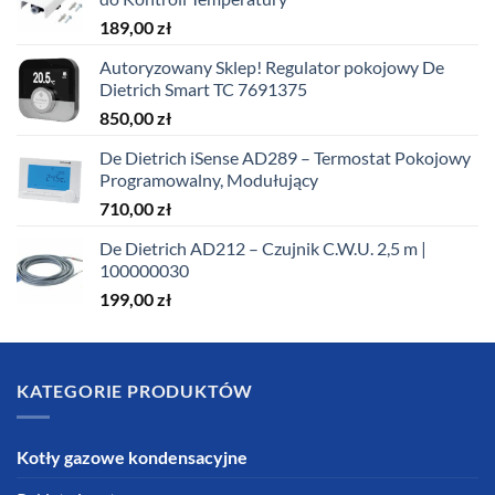
189,00
zł
Autoryzowany Sklep! Regulator pokojowy De
Dietrich Smart TC 7691375
850,00
zł
De Dietrich iSense AD289 – Termostat Pokojowy
Programowalny, Modułujący
710,00
zł
De Dietrich AD212 – Czujnik C.W.U. 2,5 m |
100000030
199,00
zł
KATEGORIE PRODUKTÓW
Kotły gazowe kondensacyjne