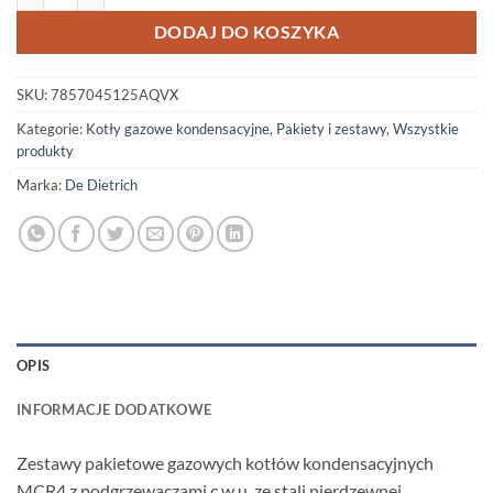
DODAJ DO KOSZYKA
SKU:
7857045125AQVX
Kategorie:
Kotły gazowe kondensacyjne
,
Pakiety i zestawy
,
Wszystkie
produkty
Marka:
De Dietrich
OPIS
INFORMACJE DODATKOWE
Zestawy pakietowe gazowych kotłów kondensacyjnych
MCR4 z podgrzewaczami c.w.u. ze stali nierdzewnej