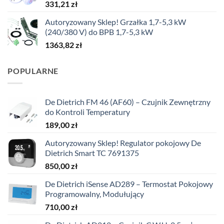
331,21
zł
Autoryzowany Sklep! Grzałka 1,7-5,3 kW
(240/380 V) do BPB 1,7-5,3 kW
1363,82
zł
POPULARNE
De Dietrich FM 46 (AF60) – Czujnik Zewnętrzny
do Kontroli Temperatury
189,00
zł
Autoryzowany Sklep! Regulator pokojowy De
Dietrich Smart TC 7691375
850,00
zł
De Dietrich iSense AD289 – Termostat Pokojowy
Programowalny, Modułujący
710,00
zł