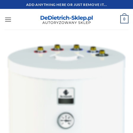
Przewiń
ADD ANYTHING HERE OR JUST REMOVE IT...
do
zawartości
0