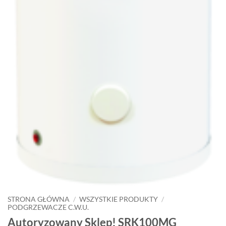
STRONA GŁÓWNA
/
WSZYSTKIE PRODUKTY
/
PODGRZEWACZE C.W.U.
Autoryzowany Sklep! SRK100MG