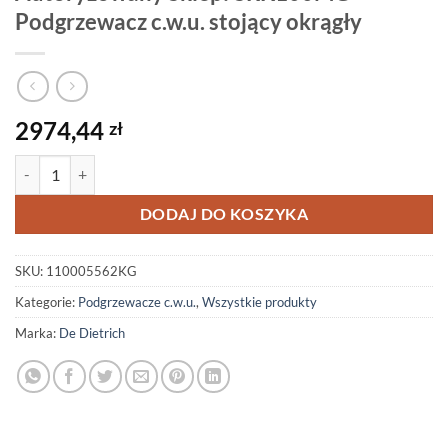
Podgrzewacz c.w.u. stojący okrągły
2974,44
zł
ilość Autoryzowany Sklep! SRK100MG Podgrzewacz c.w.u. stojący ok
DODAJ DO KOSZYKA
SKU:
110005562KG
Kategorie:
Podgrzewacze c.w.u.
,
Wszystkie produkty
Marka:
De Dietrich