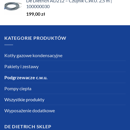
De Dietrich AD212 – Czujnik C.W.U. 2,5 m |
100000030
199,00
zł
KATEGORIE PRODUKTÓW
Kotły gazowe kondensacyjne
Pakiety i zestawy
Podgrzewacze c.w.u.
Pompy ciepła
Wszystkie produkty
Wyposażenie dodatkowe
DE DIETRICH SKLEP